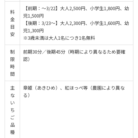
【前期：〜3/22】大人2,500円、小学生1,800円、幼
料
児1,500円
金
【後期：3/23〜】大人2,300円、小学生1,600円、幼
目
児1,300円
安
※3歳未満は大人1名につき1名無料
制
前期30分／後期45分（時期により異なるため要確
限
認）
時
間
主
章姫（あきひめ）、紅ほっぺ等（農園により異な
な
る）
い
ち
ご
品
種