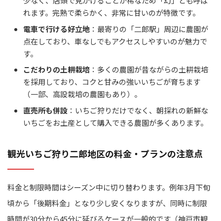
少なく、店頭で見かけることが稀なため「幻」とも呼ば
れます。完熟で柔らかく、非常に甘いのが特徴です。
電車で行ける好立地
：最寄りの「二郎駅」周辺に農園が
点在しており、車なしでもアクセスしやすいのが魅力で
す。
こだわりの土耕栽培
：多くの農園が昔ながらの土耕栽培
を採用しており、コクと甘みの強いいちごが育ちます
（一部、高設栽培の農園もあり）。
直売所も併設
：いちご狩りだけでなく、朝採れの新鮮な
いちごをお土産として購入できる農園が多くあります。
観光いちご狩り二郎地区の料金・プランの注意点
料金と制限時間はシーズン中に切り替わります。例年3月下旬
頃から「後期料金」となり少し安くなりますが、同時に制限
時間が30分から45分に延びるケースが一般的です（神戸市観