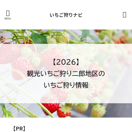
いちご狩りナビ
【PR】