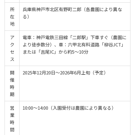
所
兵庫県神戸市北区有野町二郎（各農園により異な
在
る）
地
ア
電車：神戸電鉄三田線「二郎駅」下車すぐ（農園に
ク
より徒歩数分）、車：六甲北有料道路「柳谷JCT」
セ
または「吉尾IC」から約5〜10分
ス
開
2025年12月20日〜2026年6月上旬（予定）
催
時
期
営
10:00～14:00（入園受付は農園により異なる）
業
時
間