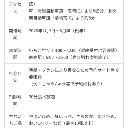
アクセ
認）
ス
車：関越自動車道「高崎IC」より約5分、北関
東自動車道「前橋南IC」より約8分
開催時
2026年2月7日～5月頃（例年）
期
営業時
いちご狩り：9:00～12:00（最終受付は要確認）
間
直売所：9:00～16:00（売り切れ次第終了）
時期・プランにより異なるため予約サイト等で
料金目
要確認
安
（例：じゃらんnet等で予約受付あり）
制限時
30分食べ放題
間
主ない
やよいひめ、紅ほっぺ、さちのか、あきひめ、
ちご品
おいCベリーなど（最大10種以上）