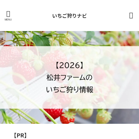
いちご狩りナビ
【PR】