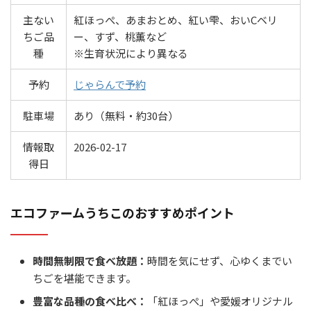
主ない
紅ほっぺ、あまおとめ、紅い雫、おいCベリ
ちご品
ー、すず、桃薫など
種
※生育状況により異なる
予約
じゃらんで予約
駐車場
あり（無料・約30台）
情報取
2026-02-17
得日
エコファームうちこのおすすめポイント
時間無制限で食べ放題：
時間を気にせず、心ゆくまでい
ちごを堪能できます。
豊富な品種の食べ比べ：
「紅ほっぺ」や愛媛オリジナル