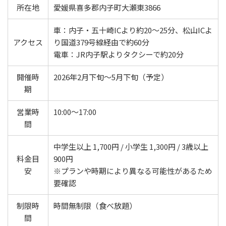
所在地
愛媛県喜多郡内子町大瀬東3866
車：内子・五十崎ICより約20～25分、松山ICよ
アクセス
り国道379号線経由で約60分
電車：JR内子駅よりタクシーで約20分
開催時
2026年2月下旬～5月下旬（予定）
期
営業時
10:00～17:00
間
中学生以上 1,700円 / 小学生 1,300円 / 3歳以上
料金目
900円
安
※プランや時期により異なる可能性があるため
要確認
制限時
時間無制限（食べ放題）
間