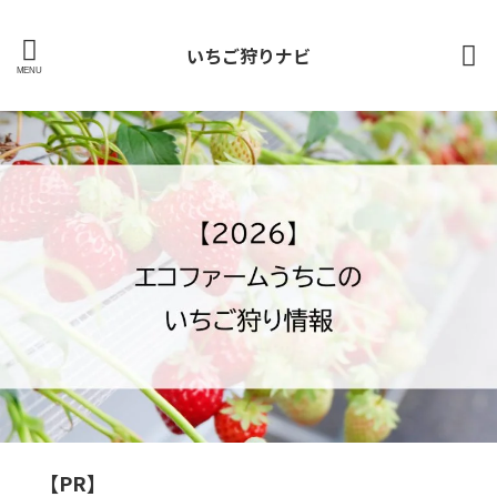
いちご狩りナビ
【PR】