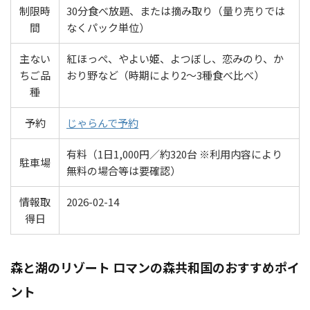
制限時
30分食べ放題、または摘み取り（量り売りでは
間
なくパック単位）
主ない
紅ほっぺ、やよい姫、よつぼし、恋みのり、か
ちご品
おり野など（時期により2～3種食べ比べ）
種
予約
じゃらんで予約
有料（1日1,000円／約320台 ※利用内容により
駐車場
無料の場合等は要確認）
情報取
2026-02-14
得日
森と湖のリゾート ロマンの森共和国のおすすめポイ
ント