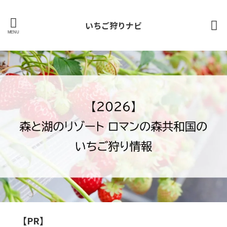
いちご狩りナビ
【PR】