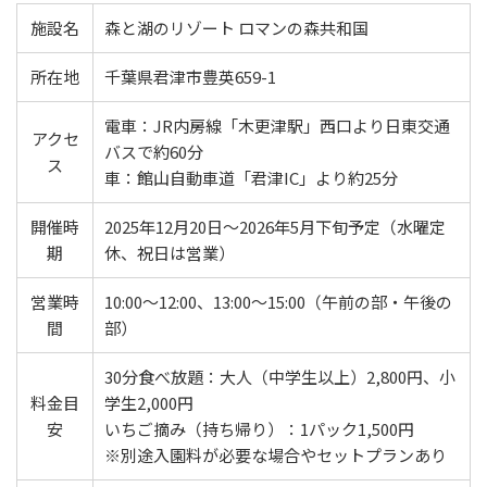
施設名
森と湖のリゾート ロマンの森共和国
所在地
千葉県君津市豊英659-1
電車：JR内房線「木更津駅」西口より日東交通
アクセ
バスで約60分
ス
車：館山自動車道「君津IC」より約25分
開催時
2025年12月20日～2026年5月下旬予定（水曜定
期
休、祝日は営業）
営業時
10:00～12:00、13:00～15:00（午前の部・午後の
間
部）
30分食べ放題：大人（中学生以上）2,800円、小
料金目
学生2,000円
安
いちご摘み（持ち帰り）：1パック1,500円
※別途入園料が必要な場合やセットプランあり