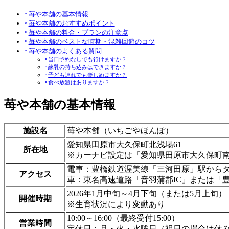
苺や本舗の基本情報
苺や本舗のおすすめポイント
苺や本舗の料金・プランの注意点
苺や本舗のベストな時期・混雑回避のコツ
苺や本舗のよくある質問
当日予約なしでも行けますか？
練乳の持ち込みはできますか？
子ども連れでも楽しめますか？
食べ放題はありますか？
苺や本舗の基本情報
施設名
苺や本舗（いちごやほんぽ）
愛知県田原市大久保町北浅場61
所在地
※カーナビ設定は「愛知県田原市大久保町南浅
電車：豊橋鉄道渥美線「三河田原」駅からタ
アクセス
車：東名高速道路「音羽蒲郡IC」または「豊
2026年1月中旬～4月下旬（または5月上旬）
開催時期
※生育状況により変動あり
10:00～16:00（最終受付15:00）
営業時間
定休日：月・火・水曜日（祝日の場合は休