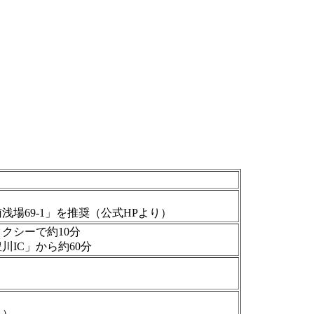
場69-1」を推奨（公式HPより）
クシーで約10分
川IC」から約60分
み）