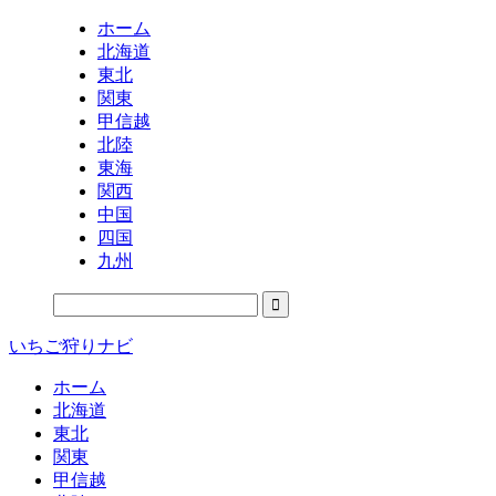
ホーム
北海道
東北
関東
甲信越
北陸
東海
関西
中国
四国
九州
いちご狩りナビ
ホーム
北海道
東北
関東
甲信越