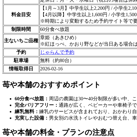
【1月～3月】中学生以上2,200円 / 小学生2,100
料金目安
【4月以降】中学生以上1,600円 / 小学生1,500円
※時期により変動するため予約サイト等で
制限時間
60分食べ放題
章姫（あきひめ）
主ないちご品種
※紅ほっぺ、かおり野などが当日ある場合
予約
じゃらんで予約
駐車場
無料（約80台）
情報取得日
2026-02-16
苺や本舗のおすすめポイント
60分食べ放題：
周辺の農園は30〜40分制限が多い中、
完全バリアフリー：
通路が広く、ベビーカーや車椅子で
練乳無料：
練乳のサービスが含まれており、おかわり自
充実した設備：
男女別の水洗トイレやおむつ替え台、車
苺や本舗の料金・プランの注意点